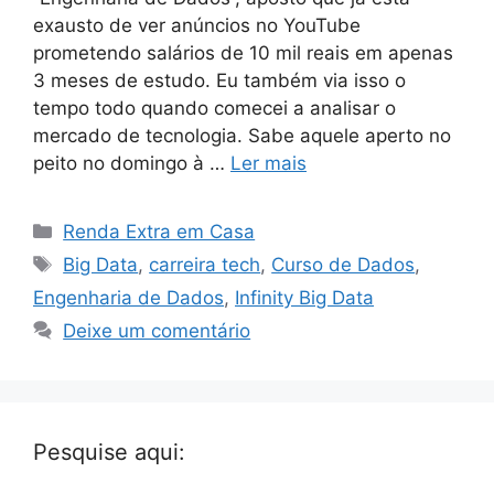
exausto de ver anúncios no YouTube
prometendo salários de 10 mil reais em apenas
3 meses de estudo. Eu também via isso o
tempo todo quando comecei a analisar o
mercado de tecnologia. Sabe aquele aperto no
peito no domingo à …
Ler mais
Categorias
Renda Extra em Casa
Tags
Big Data
,
carreira tech
,
Curso de Dados
,
Engenharia de Dados
,
Infinity Big Data
Deixe um comentário
Pesquise aqui: