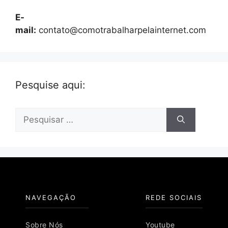
E-
mail:
contato@comotrabalharpelainternet.com
Pesquise aqui:
Pesquisar
por:
NAVEGAÇÃO
REDE SOCIAIS
Sobre Nós
Youtube