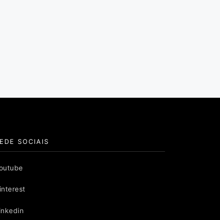
EDE SOCIAIS
outube
interest
inkedin