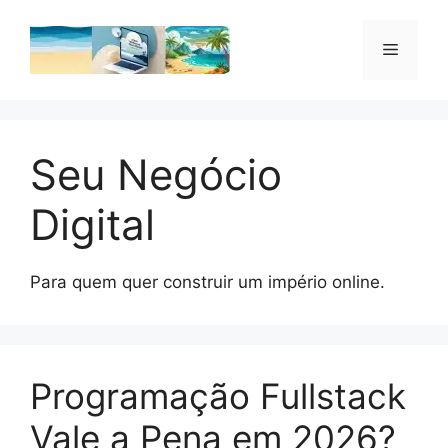
Pular
para
Menu
o
conteúdo
Seu Negócio
Digital
Para quem quer construir um império online.
Programação Fullstack
Vale a Pena em 2026?