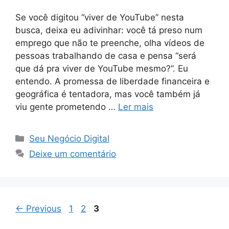
Se você digitou “viver de YouTube” nesta
busca, deixa eu adivinhar: você tá preso num
emprego que não te preenche, olha vídeos de
pessoas trabalhando de casa e pensa “será
que dá pra viver de YouTube mesmo?”. Eu
entendo. A promessa de liberdade financeira e
geográfica é tentadora, mas você também já
viu gente prometendo …
Ler mais
Categorias
Seu Negócio Digital
Deixe um comentário
Page
Page
Page
←
Previous
1
2
3