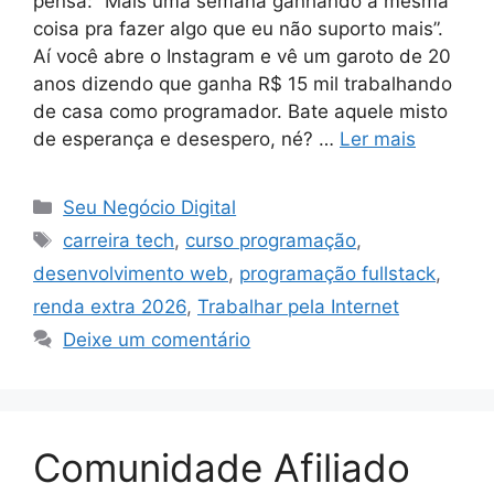
pensa: “Mais uma semana ganhando a mesma
coisa pra fazer algo que eu não suporto mais”.
Aí você abre o Instagram e vê um garoto de 20
anos dizendo que ganha R$ 15 mil trabalhando
de casa como programador. Bate aquele misto
de esperança e desespero, né? …
Ler mais
Categorias
Seu Negócio Digital
Tags
carreira tech
,
curso programação
,
desenvolvimento web
,
programação fullstack
,
renda extra 2026
,
Trabalhar pela Internet
Deixe um comentário
Comunidade Afiliado